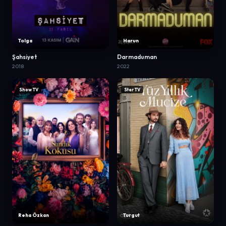
Tolga
Harun
Şahsiyet
Darmaduman
2018
2022
Show TV
Star TV
Reha Özkan
Turgut