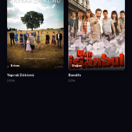
Erkan
Doğan
Yaprak Dökümü
Bandits
2006
2014