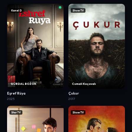
Kanal D
Show TV
GÜRDAL BOZOK
Cumali Koçovalı
Eşref Rüya
Çukur
2025
2017
Star TV
Show TV