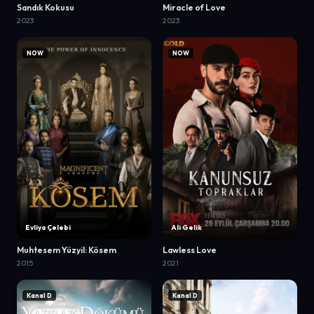
Sandık Kokusu
Miracle of Love
2023
2023
NOW
NOW
Evliya Çelebi
Ali Gelik
Muhtesem Yüzyil: Kösem
Lawless Love
2015
2021
Kanal D
Kanal D