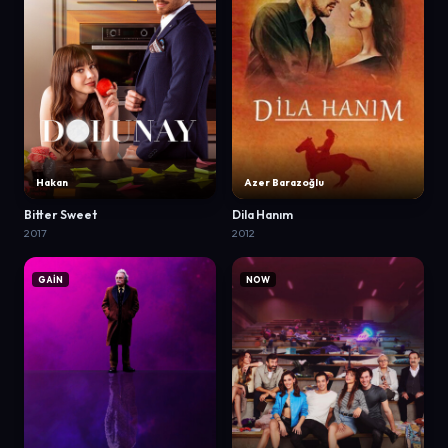
Hakan
Azer Barazoğlu
Bitter Sweet
Dila Hanım
2017
2012
GAİN
NOW