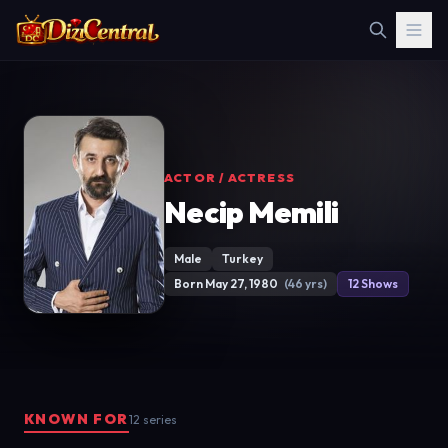
ACTOR / ACTRESS
Necip Memili
Male
Turkey
Born May 27, 1980
(46 yrs)
12 Shows
KNOWN FOR
12 series